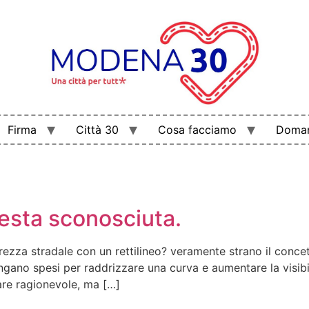
Firma
Città 30
Cosa facciamo
Doman
esta sconosciuta.
ezza stradale con un rettilineo? veramente strano il conce
no spesi per raddrizzare una curva e aumentare la visibili
re ragionevole, ma […]